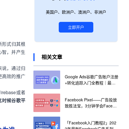
美国户、欧洲户、澳洲户、非洲户
立即开户
新形式归其根
心智，并产生
相关文章
来说，通过归
更高效的推广
Google Ads谷歌广告账户注册
+转化追踪入门全教程｜最全
实操流程
ebase或者
Facebook Pixel——广告投放
r，这时候谷歌平
致胜法宝，3分钟学会Facebo
ok像素如何安装
「Facebook入门教程2」202
2年最新Facebook广告系列有