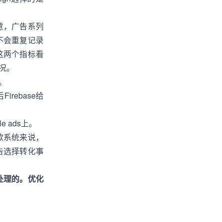
意，广告系列
不会重复记录
这两个指标看
况。
。
irebase给
e ads上。
歌系统来说，
告选择转化事
处理的。优化