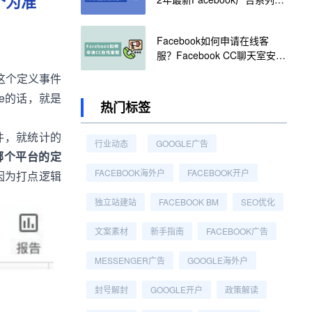
哪个为准
哪些？如何根据投放目的来选
择？
Facebook如何申请在线客
服？Facebook CC聊天室安装
指南
照这个定义事件
ase的话，就是
热门标签
事件，就统计的
行业动态
GOOGLE广告
哪个平台的定
FACEBOOK海外户
FACEBOOK开户
因为打点逻辑
独立站建站
FACEBOOK BM
SEO优化
文案素材
新手指南
FACEBOOK广告
MESSENGER广告
GOOGLE海外户
封号解封
GOOGLE开户
政策解读