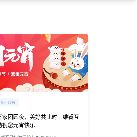
节日营销
万家团圆夜，美好共此时｜维睿互
动祝您元宵快乐