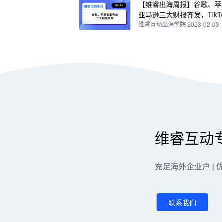
【维睿出海周报】谷歌、苹
亚马逊三大财报齐发，TikTo
op马来西亚站佣金将调整为
维睿互动出海学院 2023-02-03
No.14
维睿互动
充足海外企业户 | 
联系我们