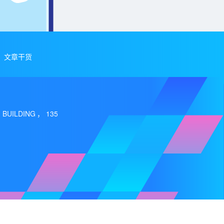
文章干货
 BUILDING，135