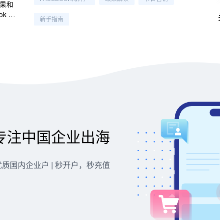
果和
k Sh
新手指南
2%｜
专注中国企业出海
优质国内企业户 | 秒开户，秒充值