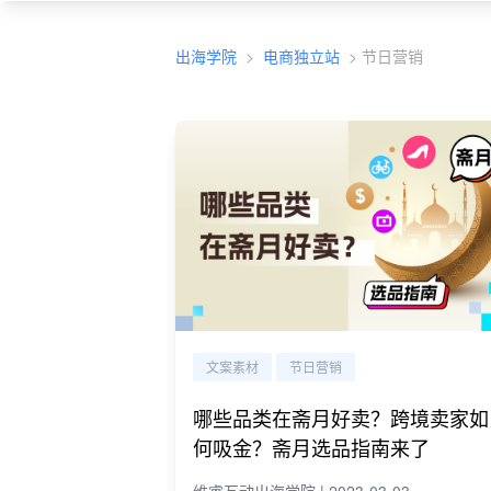
出海学院
>
电商独立站
>
节日营销
文案素材
节日营销
哪些品类在斋月好卖？跨境卖家如
何吸金？斋月选品指南来了