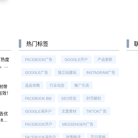
热门标签
T热度
FACEBOOK广告
GOOGLE开户
产品更新
，亚
o.15
GOOGLE广告
独立站建站
INSTAGRAM广告
选品攻略
行业动态
推广引流
 附带
有效！
FACEBOOK BM
SEO优化
封号解封
GOOGLE海外户
文案素材
TIKTOK广告
广告优
：8个
FACEBOOK开户
MESSENGER广告
FACEBOOK海外户
政策解读
节日营销